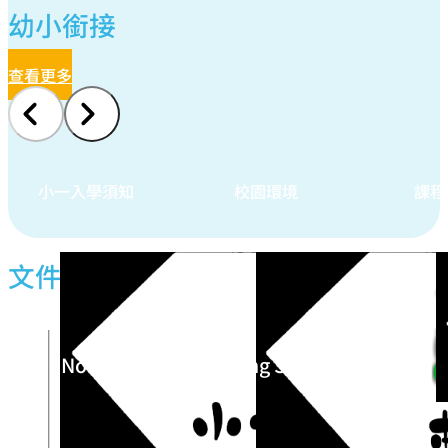
幼小銜接
查看更多
小一入學須知
校園環境
課程
文件連結
For Non-Chinese Speaking Students (NCS)